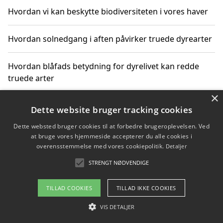
Hvordan vi kan beskytte biodiversiteten i vores haver
Hvordan solnedgang i aften påvirker truede dyrearter
Hvordan blåfads betydning for dyrelivet kan redde
truede arter
×
Hvordan kan gaver til unge voksne støtte bevarelsen
Dette website bruger tracking cookies
af truede dyrearter
Dette websted bruger cookies til at forbedre brugeroplevelsen. Ved
at bruge vores hjemmeside accepterer du alle cookies i
overensstemmelse med vores cookiepolitik.
Detaljer
STRENGT NØDVENDIGE
Copyright 2026 - Pilanto Aps
Om / kontakt
Blog
Betingelser
TILLAD COOKIES
TILLAD IKKE COOKIES
VIS DETALJER