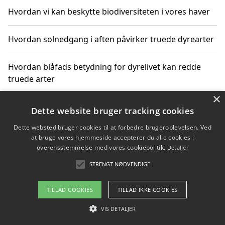
Hvordan vi kan beskytte biodiversiteten i vores haver
Hvordan solnedgang i aften påvirker truede dyrearter
Hvordan blåfads betydning for dyrelivet kan redde
truede arter
×
Hvordan kan gaver til unge voksne støtte bevarelsen
Dette website bruger tracking cookies
af truede dyrearter
Dette websted bruger cookies til at forbedre brugeroplevelsen. Ved
at bruge vores hjemmeside accepterer du alle cookies i
overensstemmelse med vores cookiepolitik.
Detaljer
STRENGT NØDVENDIGE
Copyright 2026 - Pilanto Aps
Om / kontakt
Blog
Betingelser
TILLAD COOKIES
TILLAD IKKE COOKIES
VIS DETALJER