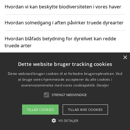
Hvordan vi kan beskytte biodiversiteten i vores haver
Hvordan solnedgang i aften påvirker truede dyrearter
Hvordan blåfads betydning for dyrelivet kan redde
truede arter
×
Hvordan kan gaver til unge voksne støtte bevarelsen
Dette website bruger tracking cookies
af truede dyrearter
Dette websted bruger cookies til at forbedre brugeroplevelsen. Ved
at bruge vores hjemmeside accepterer du alle cookies i
overensstemmelse med vores cookiepolitik.
Detaljer
STRENGT NØDVENDIGE
Copyright 2026 - Pilanto Aps
Om / kontakt
Blog
Betingelser
TILLAD COOKIES
TILLAD IKKE COOKIES
VIS DETALJER