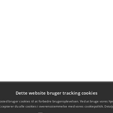
Dette website bruger tracking cookies
sted bruger cookies til at forbedre brugeroplevelsen. Ved at bruge vores 
ccepterer du alle cookies i overensstemmelse med vores cookiepolitik.
Detalj