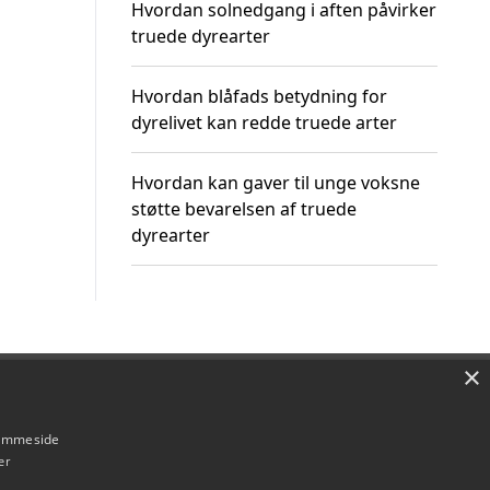
Hvordan solnedgang i aften påvirker
truede dyrearter
Hvordan blåfads betydning for
dyrelivet kan redde truede arter
Hvordan kan gaver til unge voksne
støtte bevarelsen af truede
dyrearter
×
Om / kontakt
Blog
Betingelser
hjemmeside
er