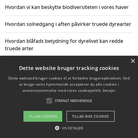
Hvordan vi kan beskytte biodiversiteten i vores haver
Hvordan solnedgang i aften påvirker truede dyrearter
Hvordan blåfads betydning for dyrelivet kan redde
truede arter
×
Hvordan kan gaver til unge voksne støtte bevarelsen
Dette website bruger tracking cookies
af truede dyrearter
Dette websted bruger cookies til at forbedre brugeroplevelsen. Ved
at bruge vores hjemmeside accepterer du alle cookies i
overensstemmelse med vores cookiepolitik.
Detaljer
STRENGT NØDVENDIGE
Copyright 2026 - Pilanto Aps
Om / kontakt
Blog
Betingelser
TILLAD COOKIES
TILLAD IKKE COOKIES
VIS DETALJER