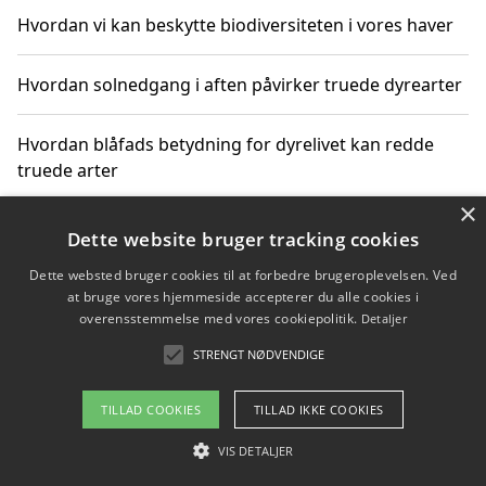
Hvordan vi kan beskytte biodiversiteten i vores haver
Hvordan solnedgang i aften påvirker truede dyrearter
Hvordan blåfads betydning for dyrelivet kan redde
truede arter
×
Hvordan kan gaver til unge voksne støtte bevarelsen
Dette website bruger tracking cookies
af truede dyrearter
Dette websted bruger cookies til at forbedre brugeroplevelsen. Ved
at bruge vores hjemmeside accepterer du alle cookies i
overensstemmelse med vores cookiepolitik.
Detaljer
STRENGT NØDVENDIGE
Copyright 2026 - Pilanto Aps
Om / kontakt
Blog
Betingelser
TILLAD COOKIES
TILLAD IKKE COOKIES
VIS DETALJER