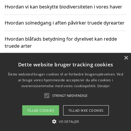
Hvordan vi kan beskytte biodiversiteten i vores haver
Hvordan solnedgang i aften påvirker truede dyrearter
Hvordan blåfads betydning for dyrelivet kan redde
truede arter
×
Hvordan kan gaver til unge voksne støtte bevarelsen
Dette website bruger tracking cookies
af truede dyrearter
Dette websted bruger cookies til at forbedre brugeroplevelsen. Ved
at bruge vores hjemmeside accepterer du alle cookies i
overensstemmelse med vores cookiepolitik.
Detaljer
STRENGT NØDVENDIGE
Copyright 2026 - Pilanto Aps
Om / kontakt
Blog
Betingelser
TILLAD COOKIES
TILLAD IKKE COOKIES
VIS DETALJER