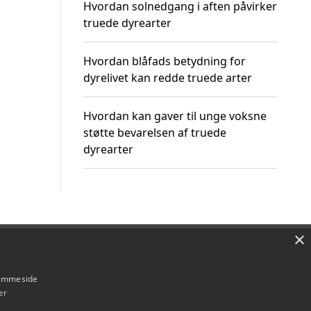
Hvordan solnedgang i aften påvirker
truede dyrearter
Hvordan blåfads betydning for
dyrelivet kan redde truede arter
Hvordan kan gaver til unge voksne
støtte bevarelsen af truede
dyrearter
×
Om / kontakt
Blog
Betingelser
hjemmeside
er