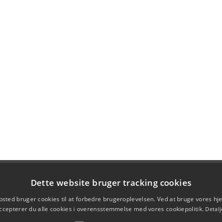
Dette website bruger tracking cookies
sted bruger cookies til at forbedre brugeroplevelsen. Ved at bruge vores 
ccepterer du alle cookies i overensstemmelse med vores cookiepolitik.
Detalj