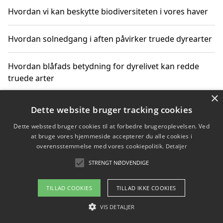
Hvordan vi kan beskytte biodiversiteten i vores haver
Hvordan solnedgang i aften påvirker truede dyrearter
Hvordan blåfads betydning for dyrelivet kan redde
truede arter
×
Hvordan kan gaver til unge voksne støtte bevarelsen
Dette website bruger tracking cookies
af truede dyrearter
Dette websted bruger cookies til at forbedre brugeroplevelsen. Ved
at bruge vores hjemmeside accepterer du alle cookies i
overensstemmelse med vores cookiepolitik.
Detaljer
STRENGT NØDVENDIGE
Copyright 2026 - Pilanto Aps
Om / kontakt
Blog
Betingelser
TILLAD COOKIES
TILLAD IKKE COOKIES
VIS DETALJER