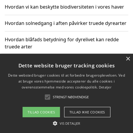
Hvordan vi kan beskytte biodiversiteten i vores haver
Hvordan solnedgang i aften påvirker truede dyrearter
Hvordan blåfads betydning for dyrelivet kan redde
truede arter
×
Hvordan kan gaver til unge voksne støtte bevarelsen
Dette website bruger tracking cookies
af truede dyrearter
Dette websted bruger cookies til at forbedre brugeroplevelsen. Ved
at bruge vores hjemmeside accepterer du alle cookies i
overensstemmelse med vores cookiepolitik.
Detaljer
STRENGT NØDVENDIGE
Copyright 2026 - Pilanto Aps
Om / kontakt
Blog
Betingelser
TILLAD COOKIES
TILLAD IKKE COOKIES
VIS DETALJER