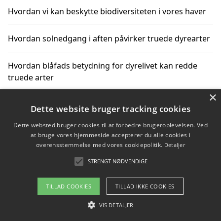
Hvordan vi kan beskytte biodiversiteten i vores haver
Hvordan solnedgang i aften påvirker truede dyrearter
Hvordan blåfads betydning for dyrelivet kan redde
truede arter
×
Hvordan kan gaver til unge voksne støtte bevarelsen
Dette website bruger tracking cookies
af truede dyrearter
Dette websted bruger cookies til at forbedre brugeroplevelsen. Ved
at bruge vores hjemmeside accepterer du alle cookies i
overensstemmelse med vores cookiepolitik.
Detaljer
STRENGT NØDVENDIGE
Copyright 2026 - Pilanto Aps
Om / kontakt
Blog
Betingelser
TILLAD COOKIES
TILLAD IKKE COOKIES
VIS DETALJER