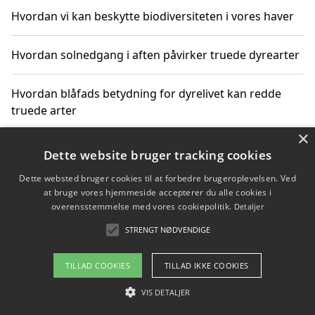
Hvordan vi kan beskytte biodiversiteten i vores haver
Hvordan solnedgang i aften påvirker truede dyrearter
Hvordan blåfads betydning for dyrelivet kan redde
truede arter
×
Hvordan kan gaver til unge voksne støtte bevarelsen
Dette website bruger tracking cookies
af truede dyrearter
Dette websted bruger cookies til at forbedre brugeroplevelsen. Ved
at bruge vores hjemmeside accepterer du alle cookies i
overensstemmelse med vores cookiepolitik.
Detaljer
STRENGT NØDVENDIGE
Copyright 2026 - Pilanto Aps
Om / kontakt
Blog
Betingelser
TILLAD COOKIES
TILLAD IKKE COOKIES
VIS DETALJER