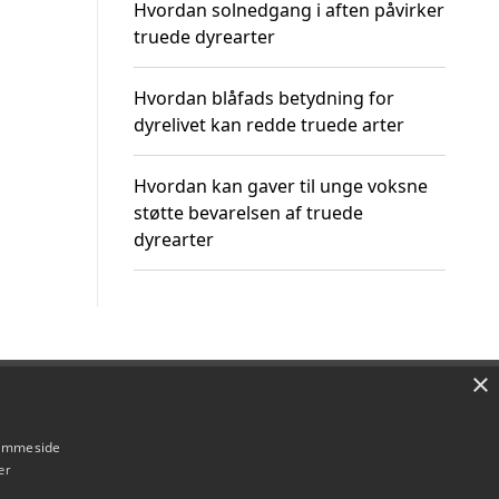
Hvordan solnedgang i aften påvirker
truede dyrearter
Hvordan blåfads betydning for
dyrelivet kan redde truede arter
Hvordan kan gaver til unge voksne
støtte bevarelsen af truede
dyrearter
×
Om / kontakt
Blog
Betingelser
hjemmeside
er