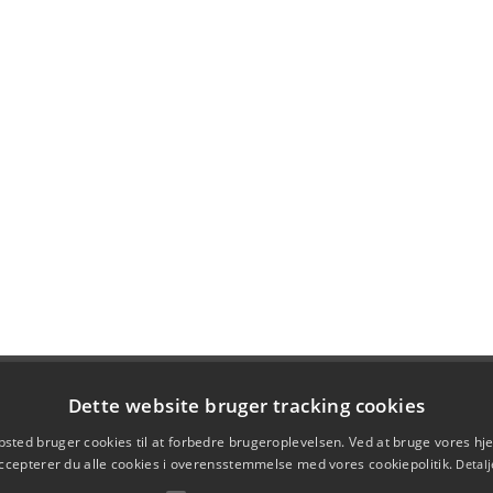
Dette website bruger tracking cookies
sted bruger cookies til at forbedre brugeroplevelsen. Ved at bruge vores 
ccepterer du alle cookies i overensstemmelse med vores cookiepolitik.
Detalj