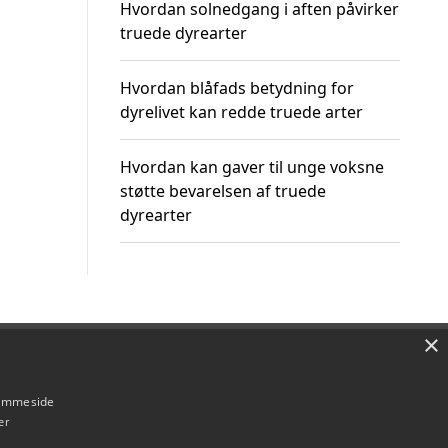
Hvordan solnedgang i aften påvirker
truede dyrearter
Hvordan blåfads betydning for
dyrelivet kan redde truede arter
Hvordan kan gaver til unge voksne
støtte bevarelsen af truede
dyrearter
×
Om / kontakt
Blog
Betingelser
hjemmeside
er