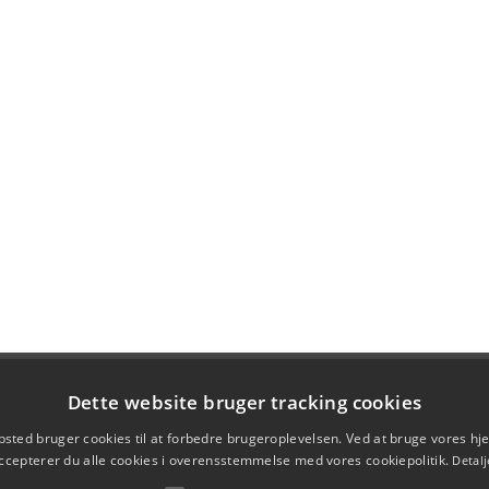
Dette website bruger tracking cookies
sted bruger cookies til at forbedre brugeroplevelsen. Ved at bruge vores 
ccepterer du alle cookies i overensstemmelse med vores cookiepolitik.
Detalj