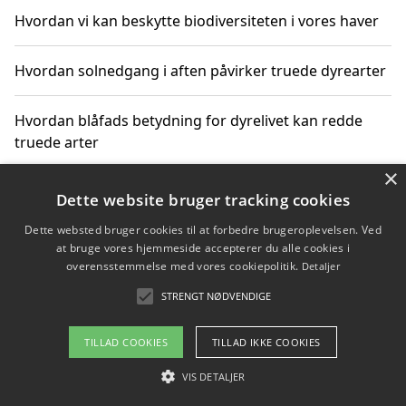
Hvordan vi kan beskytte biodiversiteten i vores haver
Hvordan solnedgang i aften påvirker truede dyrearter
Hvordan blåfads betydning for dyrelivet kan redde
truede arter
×
Hvordan kan gaver til unge voksne støtte bevarelsen
Dette website bruger tracking cookies
af truede dyrearter
Dette websted bruger cookies til at forbedre brugeroplevelsen. Ved
at bruge vores hjemmeside accepterer du alle cookies i
overensstemmelse med vores cookiepolitik.
Detaljer
STRENGT NØDVENDIGE
Copyright 2026 - Pilanto Aps
Om / kontakt
Blog
Betingelser
TILLAD COOKIES
TILLAD IKKE COOKIES
VIS DETALJER