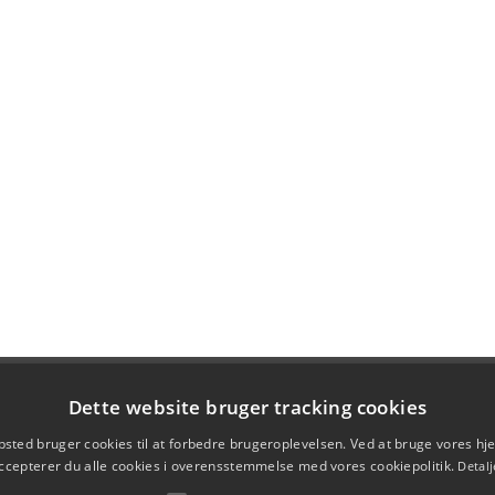
Dette website bruger tracking cookies
sted bruger cookies til at forbedre brugeroplevelsen. Ved at bruge vores 
ccepterer du alle cookies i overensstemmelse med vores cookiepolitik.
Detalj