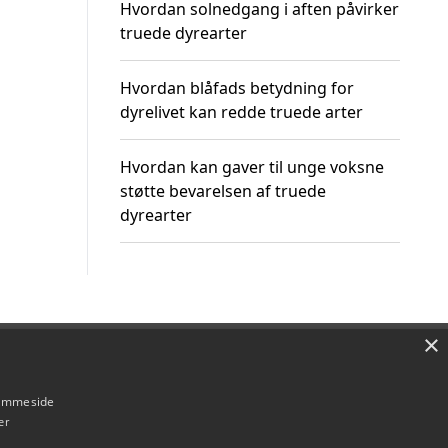
Hvordan solnedgang i aften påvirker
truede dyrearter
Hvordan blåfads betydning for
dyrelivet kan redde truede arter
Hvordan kan gaver til unge voksne
støtte bevarelsen af truede
dyrearter
×
Om / kontakt
Blog
Betingelser
hjemmeside
er