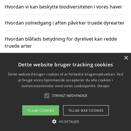
Hvordan vi kan beskytte biodiversiteten i vores haver
Hvordan solnedgang i aften påvirker truede dyrearter
Hvordan blåfads betydning for dyrelivet kan redde
truede arter
×
Hvordan kan gaver til unge voksne støtte bevarelsen
Dette website bruger tracking cookies
af truede dyrearter
Dette websted bruger cookies til at forbedre brugeroplevelsen. Ved
at bruge vores hjemmeside accepterer du alle cookies i
overensstemmelse med vores cookiepolitik.
Detaljer
STRENGT NØDVENDIGE
Copyright 2026 - Pilanto Aps
Om / kontakt
Blog
Betingelser
TILLAD COOKIES
TILLAD IKKE COOKIES
VIS DETALJER