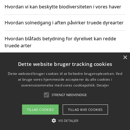
Hvordan vi kan beskytte biodiversiteten i vores haver
Hvordan solnedgang i aften påvirker truede dyrearter
Hvordan blåfads betydning for dyrelivet kan redde
truede arter
×
Hvordan kan gaver til unge voksne støtte bevarelsen
Dette website bruger tracking cookies
af truede dyrearter
Dette websted bruger cookies til at forbedre brugeroplevelsen. Ved
at bruge vores hjemmeside accepterer du alle cookies i
overensstemmelse med vores cookiepolitik.
Detaljer
STRENGT NØDVENDIGE
Copyright 2026 - Pilanto Aps
Om / kontakt
Blog
Betingelser
TILLAD COOKIES
TILLAD IKKE COOKIES
VIS DETALJER