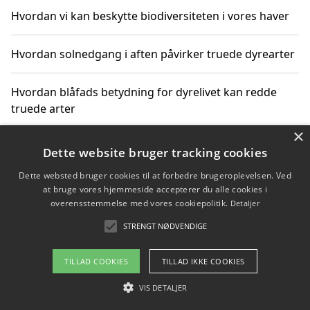
Hvordan vi kan beskytte biodiversiteten i vores haver
Hvordan solnedgang i aften påvirker truede dyrearter
Hvordan blåfads betydning for dyrelivet kan redde
truede arter
×
Hvordan kan gaver til unge voksne støtte bevarelsen
Dette website bruger tracking cookies
af truede dyrearter
Dette websted bruger cookies til at forbedre brugeroplevelsen. Ved
at bruge vores hjemmeside accepterer du alle cookies i
overensstemmelse med vores cookiepolitik.
Detaljer
STRENGT NØDVENDIGE
Copyright 2026 - Pilanto Aps
Om / kontakt
Blog
Betingelser
TILLAD COOKIES
TILLAD IKKE COOKIES
VIS DETALJER