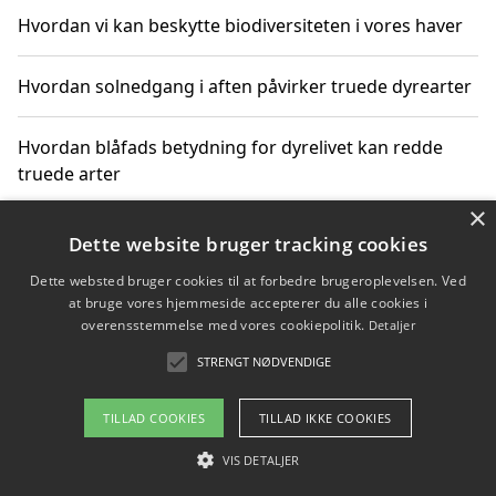
Hvordan vi kan beskytte biodiversiteten i vores haver
Hvordan solnedgang i aften påvirker truede dyrearter
Hvordan blåfads betydning for dyrelivet kan redde
truede arter
×
Hvordan kan gaver til unge voksne støtte bevarelsen
Dette website bruger tracking cookies
af truede dyrearter
Dette websted bruger cookies til at forbedre brugeroplevelsen. Ved
at bruge vores hjemmeside accepterer du alle cookies i
overensstemmelse med vores cookiepolitik.
Detaljer
STRENGT NØDVENDIGE
Copyright 2026 - Pilanto Aps
Om / kontakt
Blog
Betingelser
TILLAD COOKIES
TILLAD IKKE COOKIES
VIS DETALJER