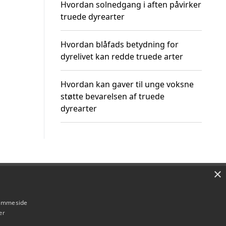
Hvordan solnedgang i aften påvirker
truede dyrearter
Hvordan blåfads betydning for
dyrelivet kan redde truede arter
Hvordan kan gaver til unge voksne
støtte bevarelsen af truede
dyrearter
×
Om / kontakt
Blog
Betingelser
hjemmeside
er