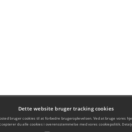
Dette website bruger tracking cookies
sted bruger cookies til at forbedre brugeroplevelsen. Ved at bruge vores 
ccepterer du alle cookies i overensstemmelse med vores cookiepolitik.
Detalj