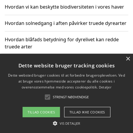
Hvordan vi kan beskytte biodiversiteten i vores haver
Hvordan solnedgang i aften påvirker truede dyrearter
Hvordan blåfads betydning for dyrelivet kan redde
truede arter
×
Hvordan kan gaver til unge voksne støtte bevarelsen
Dette website bruger tracking cookies
af truede dyrearter
Dette websted bruger cookies til at forbedre brugeroplevelsen. Ved
at bruge vores hjemmeside accepterer du alle cookies i
overensstemmelse med vores cookiepolitik.
Detaljer
STRENGT NØDVENDIGE
Copyright 2026 - Pilanto Aps
Om / kontakt
Blog
Betingelser
TILLAD COOKIES
TILLAD IKKE COOKIES
VIS DETALJER