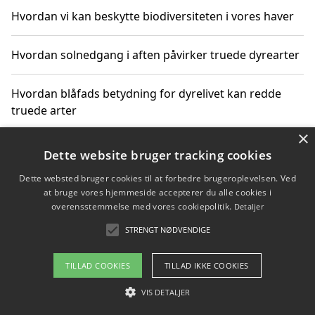
Hvordan vi kan beskytte biodiversiteten i vores haver
Hvordan solnedgang i aften påvirker truede dyrearter
Hvordan blåfads betydning for dyrelivet kan redde
truede arter
×
Hvordan kan gaver til unge voksne støtte bevarelsen
Dette website bruger tracking cookies
af truede dyrearter
Dette websted bruger cookies til at forbedre brugeroplevelsen. Ved
at bruge vores hjemmeside accepterer du alle cookies i
overensstemmelse med vores cookiepolitik.
Detaljer
STRENGT NØDVENDIGE
Copyright 2026 - Pilanto Aps
Om / kontakt
Blog
Betingelser
TILLAD COOKIES
TILLAD IKKE COOKIES
VIS DETALJER