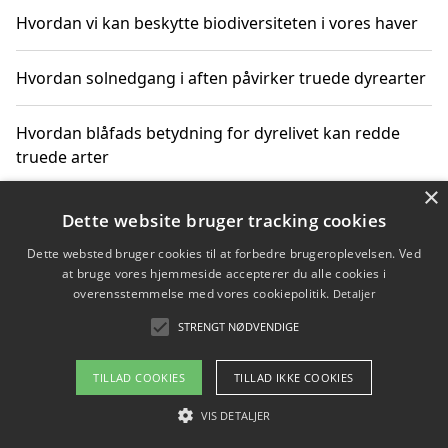
Hvordan vi kan beskytte biodiversiteten i vores haver
Hvordan solnedgang i aften påvirker truede dyrearter
Hvordan blåfads betydning for dyrelivet kan redde
truede arter
×
Hvordan kan gaver til unge voksne støtte bevarelsen
Dette website bruger tracking cookies
af truede dyrearter
Dette websted bruger cookies til at forbedre brugeroplevelsen. Ved
at bruge vores hjemmeside accepterer du alle cookies i
overensstemmelse med vores cookiepolitik.
Detaljer
STRENGT NØDVENDIGE
Copyright 2026 - Pilanto Aps
Om / kontakt
Blog
Betingelser
TILLAD COOKIES
TILLAD IKKE COOKIES
VIS DETALJER