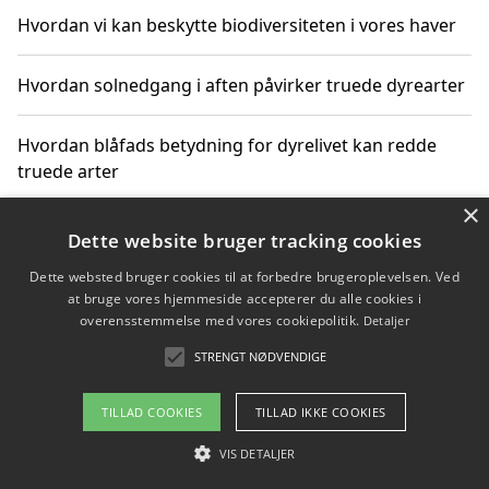
Hvordan vi kan beskytte biodiversiteten i vores haver
Hvordan solnedgang i aften påvirker truede dyrearter
Hvordan blåfads betydning for dyrelivet kan redde
truede arter
×
Hvordan kan gaver til unge voksne støtte bevarelsen
Dette website bruger tracking cookies
af truede dyrearter
Dette websted bruger cookies til at forbedre brugeroplevelsen. Ved
at bruge vores hjemmeside accepterer du alle cookies i
overensstemmelse med vores cookiepolitik.
Detaljer
STRENGT NØDVENDIGE
Copyright 2026 - Pilanto Aps
Om / kontakt
Blog
Betingelser
TILLAD COOKIES
TILLAD IKKE COOKIES
VIS DETALJER