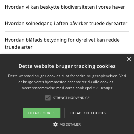
Hvordan vi kan beskytte biodiversiteten i vores haver
Hvordan solnedgang i aften påvirker truede dyrearter
Hvordan blåfads betydning for dyrelivet kan redde
truede arter
×
Hvordan kan gaver til unge voksne støtte bevarelsen
Dette website bruger tracking cookies
af truede dyrearter
Dette websted bruger cookies til at forbedre brugeroplevelsen. Ved
at bruge vores hjemmeside accepterer du alle cookies i
overensstemmelse med vores cookiepolitik.
Detaljer
STRENGT NØDVENDIGE
Copyright 2026 - Pilanto Aps
Om / kontakt
Blog
Betingelser
TILLAD COOKIES
TILLAD IKKE COOKIES
VIS DETALJER