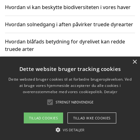
Hvordan vi kan beskytte biodiversiteten i vores haver
Hvordan solnedgang i aften påvirker truede dyrearter
Hvordan blåfads betydning for dyrelivet kan redde
truede arter
×
Hvordan kan gaver til unge voksne støtte bevarelsen
Dette website bruger tracking cookies
af truede dyrearter
Dette websted bruger cookies til at forbedre brugeroplevelsen. Ved
at bruge vores hjemmeside accepterer du alle cookies i
overensstemmelse med vores cookiepolitik.
Detaljer
STRENGT NØDVENDIGE
Copyright 2026 - Pilanto Aps
Om / kontakt
Blog
Betingelser
TILLAD COOKIES
TILLAD IKKE COOKIES
VIS DETALJER