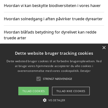
Hvordan vi kan beskytte biodiversiteten i vores haver
Hvordan solnedgang i aften påvirker truede dyrearter
Hvordan blåfads betydning for dyrelivet kan redde
truede arter
×
Hvordan kan gaver til unge voksne støtte bevarelsen
Dette website bruger tracking cookies
af truede dyrearter
Dette websted bruger cookies til at forbedre brugeroplevelsen. Ved
at bruge vores hjemmeside accepterer du alle cookies i
overensstemmelse med vores cookiepolitik.
Detaljer
STRENGT NØDVENDIGE
Copyright 2026 - Pilanto Aps
Om / kontakt
Blog
Betingelser
TILLAD COOKIES
TILLAD IKKE COOKIES
VIS DETALJER