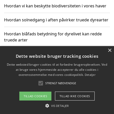
Hvordan vi kan beskytte biodiversiteten i vores haver
Hvordan solnedgang i aften påvirker truede dyrearter
Hvordan blåfads betydning for dyrelivet kan redde
truede arter
×
Hvordan kan gaver til unge voksne støtte bevarelsen
Dette website bruger tracking cookies
af truede dyrearter
Dette websted bruger cookies til at forbedre brugeroplevelsen. Ved
at bruge vores hjemmeside accepterer du alle cookies i
overensstemmelse med vores cookiepolitik.
Detaljer
STRENGT NØDVENDIGE
Copyright 2026 - Pilanto Aps
Om / kontakt
Blog
Betingelser
TILLAD COOKIES
TILLAD IKKE COOKIES
VIS DETALJER