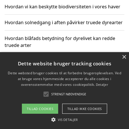
Hvordan vi kan beskytte biodiversiteten i vores haver
Hvordan solnedgang i aften påvirker truede dyrearter
Hvordan blåfads betydning for dyrelivet kan redde
truede arter
×
Hvordan kan gaver til unge voksne støtte bevarelsen
Dette website bruger tracking cookies
af truede dyrearter
Dette websted bruger cookies til at forbedre brugeroplevelsen. Ved
at bruge vores hjemmeside accepterer du alle cookies i
overensstemmelse med vores cookiepolitik.
Detaljer
STRENGT NØDVENDIGE
Copyright 2026 - Pilanto Aps
Om / kontakt
Blog
Betingelser
TILLAD COOKIES
TILLAD IKKE COOKIES
VIS DETALJER