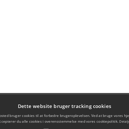
Dette website bruger tracking cookies
sted bruger cookies til at forbedre brugeroplevelsen. Ved at bruge vores 
ccepterer du alle cookies i overensstemmelse med vores cookiepolitik.
Detalj