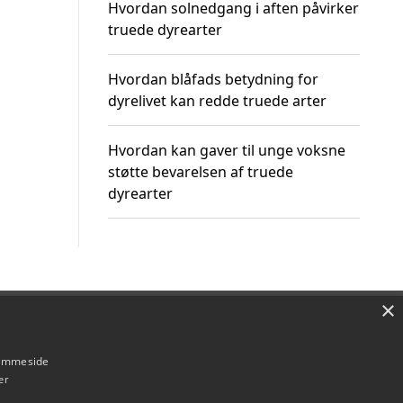
Hvordan solnedgang i aften påvirker
truede dyrearter
Hvordan blåfads betydning for
dyrelivet kan redde truede arter
Hvordan kan gaver til unge voksne
støtte bevarelsen af truede
dyrearter
×
Om / kontakt
Blog
Betingelser
hjemmeside
er