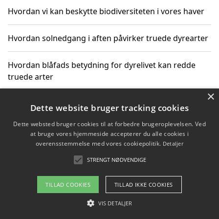
Hvordan vi kan beskytte biodiversiteten i vores haver
Hvordan solnedgang i aften påvirker truede dyrearter
Hvordan blåfads betydning for dyrelivet kan redde
truede arter
×
Hvordan kan gaver til unge voksne støtte bevarelsen
Dette website bruger tracking cookies
af truede dyrearter
Dette websted bruger cookies til at forbedre brugeroplevelsen. Ved
at bruge vores hjemmeside accepterer du alle cookies i
overensstemmelse med vores cookiepolitik.
Detaljer
STRENGT NØDVENDIGE
Copyright 2026 - Pilanto Aps
Om / kontakt
Blog
Betingelser
TILLAD COOKIES
TILLAD IKKE COOKIES
VIS DETALJER