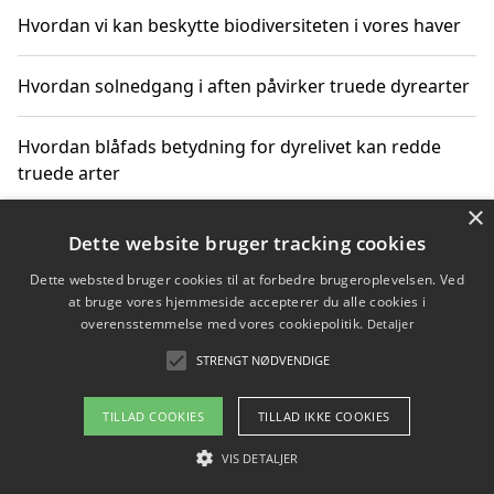
Hvordan vi kan beskytte biodiversiteten i vores haver
Hvordan solnedgang i aften påvirker truede dyrearter
Hvordan blåfads betydning for dyrelivet kan redde
truede arter
×
Hvordan kan gaver til unge voksne støtte bevarelsen
Dette website bruger tracking cookies
af truede dyrearter
Dette websted bruger cookies til at forbedre brugeroplevelsen. Ved
at bruge vores hjemmeside accepterer du alle cookies i
overensstemmelse med vores cookiepolitik.
Detaljer
STRENGT NØDVENDIGE
Copyright 2026 - Pilanto Aps
Om / kontakt
Blog
Betingelser
TILLAD COOKIES
TILLAD IKKE COOKIES
VIS DETALJER