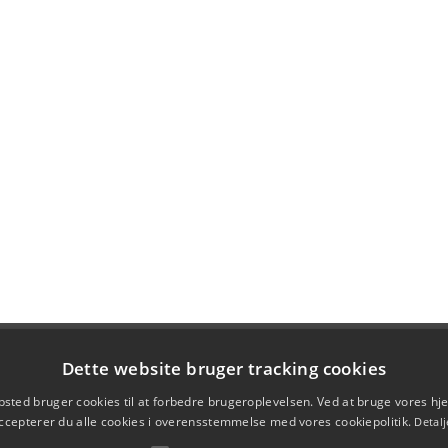
Dette website bruger tracking cookies
sted bruger cookies til at forbedre brugeroplevelsen. Ved at bruge vores 
ccepterer du alle cookies i overensstemmelse med vores cookiepolitik.
Detalj