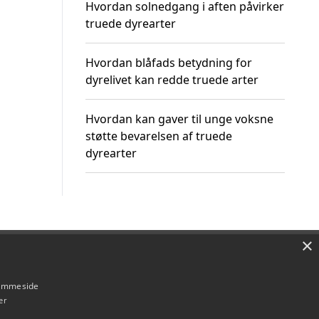
Hvordan solnedgang i aften påvirker
truede dyrearter
Hvordan blåfads betydning for
dyrelivet kan redde truede arter
Hvordan kan gaver til unge voksne
støtte bevarelsen af truede
dyrearter
×
Om / kontakt
Blog
Betingelser
hjemmeside
er