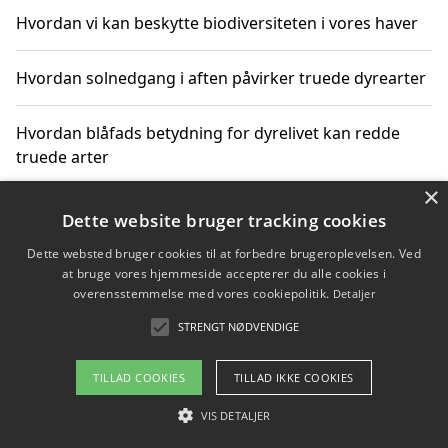
Hvordan vi kan beskytte biodiversiteten i vores haver
Hvordan solnedgang i aften påvirker truede dyrearter
Hvordan blåfads betydning for dyrelivet kan redde
truede arter
×
Hvordan kan gaver til unge voksne støtte bevarelsen
Dette website bruger tracking cookies
af truede dyrearter
Dette websted bruger cookies til at forbedre brugeroplevelsen. Ved
at bruge vores hjemmeside accepterer du alle cookies i
overensstemmelse med vores cookiepolitik.
Detaljer
STRENGT NØDVENDIGE
Copyright 2026 - Pilanto Aps
Om / kontakt
Blog
Betingelser
TILLAD COOKIES
TILLAD IKKE COOKIES
VIS DETALJER