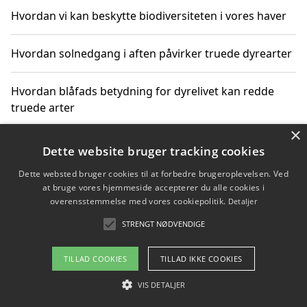
Hvordan vi kan beskytte biodiversiteten i vores haver
Hvordan solnedgang i aften påvirker truede dyrearter
Hvordan blåfads betydning for dyrelivet kan redde
truede arter
×
Hvordan kan gaver til unge voksne støtte bevarelsen
Dette website bruger tracking cookies
af truede dyrearter
Dette websted bruger cookies til at forbedre brugeroplevelsen. Ved
at bruge vores hjemmeside accepterer du alle cookies i
overensstemmelse med vores cookiepolitik.
Detaljer
STRENGT NØDVENDIGE
Copyright 2026 - Pilanto Aps
Om / kontakt
Blog
Betingelser
TILLAD COOKIES
TILLAD IKKE COOKIES
VIS DETALJER