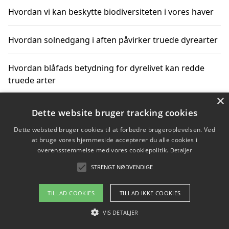
Hvordan vi kan beskytte biodiversiteten i vores haver
Hvordan solnedgang i aften påvirker truede dyrearter
Hvordan blåfads betydning for dyrelivet kan redde
truede arter
×
Hvordan kan gaver til unge voksne støtte bevarelsen
Dette website bruger tracking cookies
af truede dyrearter
Dette websted bruger cookies til at forbedre brugeroplevelsen. Ved
at bruge vores hjemmeside accepterer du alle cookies i
overensstemmelse med vores cookiepolitik.
Detaljer
STRENGT NØDVENDIGE
Copyright 2026 - Pilanto Aps
Om / kontakt
Blog
Betingelser
TILLAD COOKIES
TILLAD IKKE COOKIES
VIS DETALJER