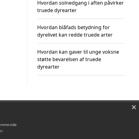
Hvordan solnedgang i aften påvirker
truede dyrearter
Hvordan blåfads betydning for
dyrelivet kan redde truede arter
Hvordan kan gaver til unge voksne
støtte bevarelsen af truede
dyrearter
×
Om / kontakt
Blog
Betingelser
hjemmeside
er