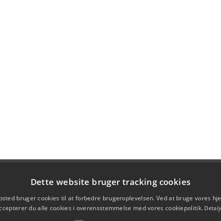
Dette website bruger tracking cookies
sted bruger cookies til at forbedre brugeroplevelsen. Ved at bruge vores 
ccepterer du alle cookies i overensstemmelse med vores cookiepolitik.
Detalj