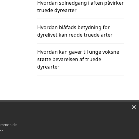
Hvordan solnedgang i aften påvirker
truede dyrearter
Hvordan blåfads betydning for
dyrelivet kan redde truede arter
Hvordan kan gaver til unge voksne
støtte bevarelsen af truede
dyrearter
×
Om / kontakt
Blog
Betingelser
hjemmeside
er