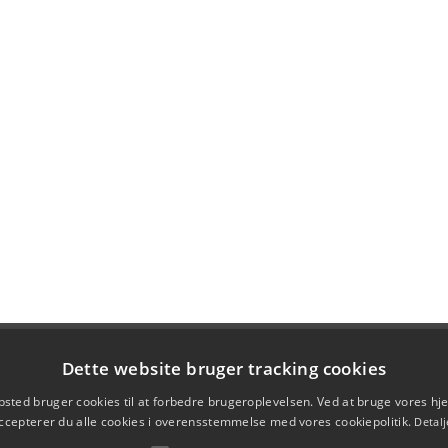
Dette website bruger tracking cookies
sted bruger cookies til at forbedre brugeroplevelsen. Ved at bruge vores 
ccepterer du alle cookies i overensstemmelse med vores cookiepolitik.
Detalj