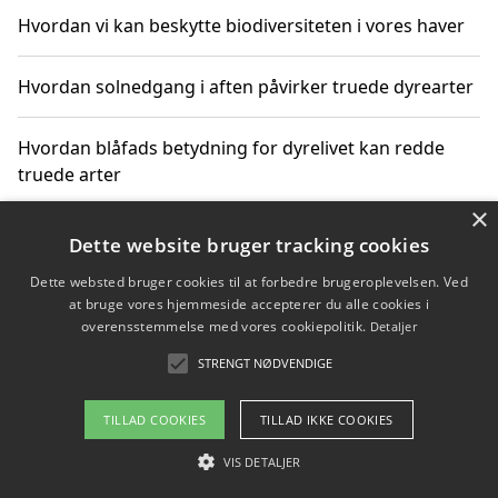
Hvordan vi kan beskytte biodiversiteten i vores haver
Hvordan solnedgang i aften påvirker truede dyrearter
Hvordan blåfads betydning for dyrelivet kan redde
truede arter
×
Hvordan kan gaver til unge voksne støtte bevarelsen
Dette website bruger tracking cookies
af truede dyrearter
Dette websted bruger cookies til at forbedre brugeroplevelsen. Ved
at bruge vores hjemmeside accepterer du alle cookies i
overensstemmelse med vores cookiepolitik.
Detaljer
STRENGT NØDVENDIGE
Copyright 2026 - Pilanto Aps
Om / kontakt
Blog
Betingelser
TILLAD COOKIES
TILLAD IKKE COOKIES
VIS DETALJER