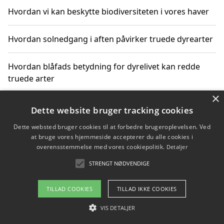
Hvordan vi kan beskytte biodiversiteten i vores haver
Hvordan solnedgang i aften påvirker truede dyrearter
Hvordan blåfads betydning for dyrelivet kan redde
truede arter
×
Hvordan kan gaver til unge voksne støtte bevarelsen
Dette website bruger tracking cookies
af truede dyrearter
Dette websted bruger cookies til at forbedre brugeroplevelsen. Ved
at bruge vores hjemmeside accepterer du alle cookies i
overensstemmelse med vores cookiepolitik.
Detaljer
STRENGT NØDVENDIGE
Copyright 2026 - Pilanto Aps
Om / kontakt
Blog
Betingelser
TILLAD COOKIES
TILLAD IKKE COOKIES
VIS DETALJER