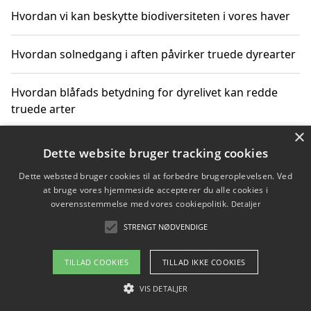
Hvordan vi kan beskytte biodiversiteten i vores haver
Hvordan solnedgang i aften påvirker truede dyrearter
Hvordan blåfads betydning for dyrelivet kan redde
truede arter
×
Hvordan kan gaver til unge voksne støtte bevarelsen
Dette website bruger tracking cookies
af truede dyrearter
Dette websted bruger cookies til at forbedre brugeroplevelsen. Ved
at bruge vores hjemmeside accepterer du alle cookies i
overensstemmelse med vores cookiepolitik.
Detaljer
STRENGT NØDVENDIGE
Copyright 2026 - Pilanto Aps
Om / kontakt
Blog
Betingelser
TILLAD COOKIES
TILLAD IKKE COOKIES
VIS DETALJER