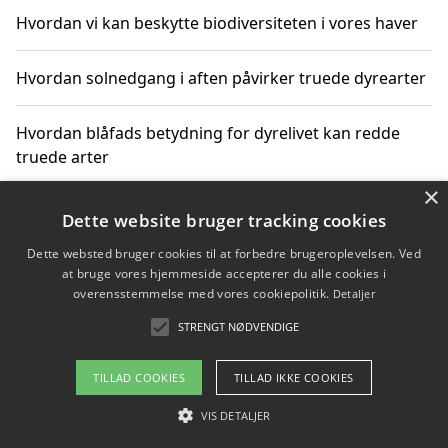
Hvordan vi kan beskytte biodiversiteten i vores haver
Hvordan solnedgang i aften påvirker truede dyrearter
Hvordan blåfads betydning for dyrelivet kan redde
truede arter
×
Hvordan kan gaver til unge voksne støtte bevarelsen
Dette website bruger tracking cookies
af truede dyrearter
Dette websted bruger cookies til at forbedre brugeroplevelsen. Ved
at bruge vores hjemmeside accepterer du alle cookies i
overensstemmelse med vores cookiepolitik.
Detaljer
STRENGT NØDVENDIGE
Copyright 2026 - Pilanto Aps
Om / kontakt
Blog
Betingelser
TILLAD COOKIES
TILLAD IKKE COOKIES
VIS DETALJER