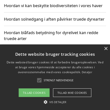
Hvordan vi kan beskytte biodiversiteten i vores haver
Hvordan solnedgang i aften påvirker truede dyrearter
Hvordan blåfads betydning for dyrelivet kan redde
truede arter
×
Hvordan kan gaver til unge voksne støtte bevarelsen
Dette website bruger tracking cookies
af truede dyrearter
Dette websted bruger cookies til at forbedre brugeroplevelsen. Ved
at bruge vores hjemmeside accepterer du alle cookies i
overensstemmelse med vores cookiepolitik.
Detaljer
STRENGT NØDVENDIGE
Copyright 2026 - Pilanto Aps
Om / kontakt
Blog
Betingelser
TILLAD COOKIES
TILLAD IKKE COOKIES
VIS DETALJER