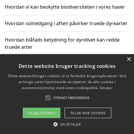
Hvordan vi kan beskytte biodiversiteten i vores haver
Hvordan solnedgang i aften påvirker truede dyrearter
Hvordan blåfads betydning for dyrelivet kan redde
truede arter
×
Hvordan kan gaver til unge voksne støtte bevarelsen
Dette website bruger tracking cookies
af truede dyrearter
Dette websted bruger cookies til at forbedre brugeroplevelsen. Ved
at bruge vores hjemmeside accepterer du alle cookies i
overensstemmelse med vores cookiepolitik.
Detaljer
STRENGT NØDVENDIGE
Copyright 2026 - Pilanto Aps
Om / kontakt
Blog
Betingelser
TILLAD COOKIES
TILLAD IKKE COOKIES
VIS DETALJER