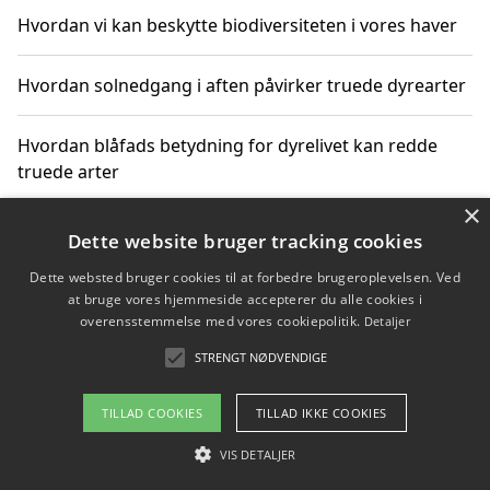
Hvordan vi kan beskytte biodiversiteten i vores haver
Hvordan solnedgang i aften påvirker truede dyrearter
Hvordan blåfads betydning for dyrelivet kan redde
truede arter
×
Hvordan kan gaver til unge voksne støtte bevarelsen
Dette website bruger tracking cookies
af truede dyrearter
Dette websted bruger cookies til at forbedre brugeroplevelsen. Ved
at bruge vores hjemmeside accepterer du alle cookies i
overensstemmelse med vores cookiepolitik.
Detaljer
STRENGT NØDVENDIGE
Copyright 2026 - Pilanto Aps
Om / kontakt
Blog
Betingelser
TILLAD COOKIES
TILLAD IKKE COOKIES
VIS DETALJER