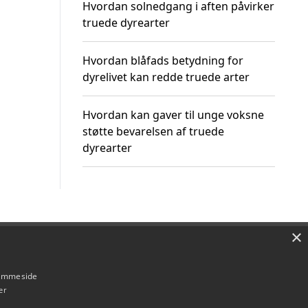
Hvordan solnedgang i aften påvirker
truede dyrearter
Hvordan blåfads betydning for
dyrelivet kan redde truede arter
Hvordan kan gaver til unge voksne
støtte bevarelsen af truede
dyrearter
×
Om / kontakt
Blog
Betingelser
hjemmeside
er