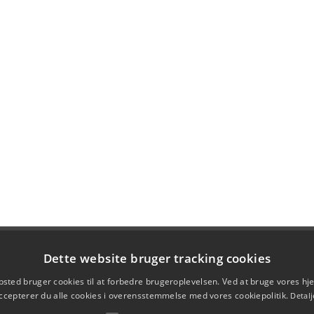
Dette website bruger tracking cookies
sted bruger cookies til at forbedre brugeroplevelsen. Ved at bruge vores 
ccepterer du alle cookies i overensstemmelse med vores cookiepolitik.
Detalj