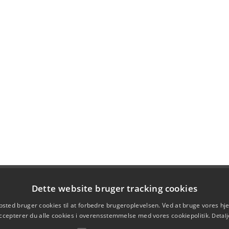
Dette website bruger tracking cookies
sted bruger cookies til at forbedre brugeroplevelsen. Ved at bruge vores 
ccepterer du alle cookies i overensstemmelse med vores cookiepolitik.
Detalj