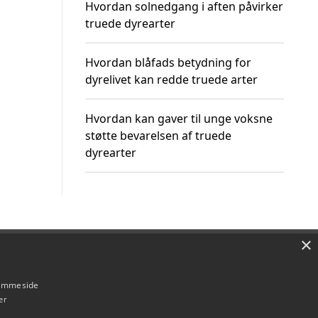
Hvordan solnedgang i aften påvirker
truede dyrearter
Hvordan blåfads betydning for
dyrelivet kan redde truede arter
Hvordan kan gaver til unge voksne
støtte bevarelsen af truede
dyrearter
×
Om / kontakt
Blog
Betingelser
hjemmeside
er