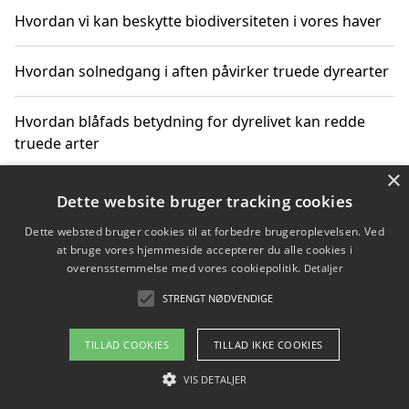
Hvordan vi kan beskytte biodiversiteten i vores haver
Hvordan solnedgang i aften påvirker truede dyrearter
Hvordan blåfads betydning for dyrelivet kan redde
truede arter
×
Hvordan kan gaver til unge voksne støtte bevarelsen
Dette website bruger tracking cookies
af truede dyrearter
Dette websted bruger cookies til at forbedre brugeroplevelsen. Ved
at bruge vores hjemmeside accepterer du alle cookies i
overensstemmelse med vores cookiepolitik.
Detaljer
STRENGT NØDVENDIGE
Copyright 2026 - Pilanto Aps
Om / kontakt
Blog
Betingelser
TILLAD COOKIES
TILLAD IKKE COOKIES
VIS DETALJER