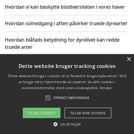
Hvordan vi kan beskytte biodiversiteten i vores haver
Hvordan solnedgang i aften påvirker truede dyrearter
Hvordan blåfads betydning for dyrelivet kan redde
truede arter
×
Hvordan kan gaver til unge voksne støtte bevarelsen
Dette website bruger tracking cookies
af truede dyrearter
Dette websted bruger cookies til at forbedre brugeroplevelsen. Ved
at bruge vores hjemmeside accepterer du alle cookies i
overensstemmelse med vores cookiepolitik.
Detaljer
STRENGT NØDVENDIGE
Copyright 2026 - Pilanto Aps
Om / kontakt
Blog
Betingelser
TILLAD COOKIES
TILLAD IKKE COOKIES
VIS DETALJER